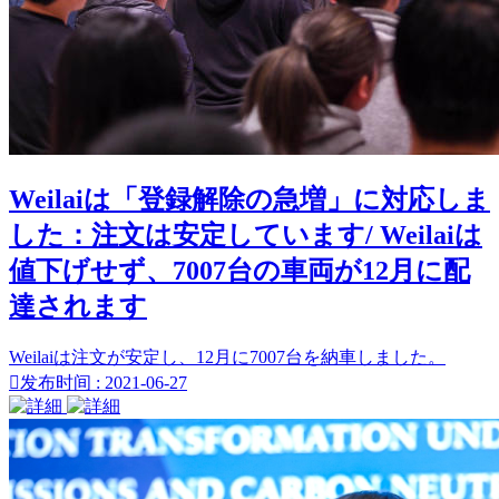
Weilaiは「登録解除の急増」に対応しま
した：注文は安定しています/ Weilaiは
値下げせず、7007台の車両が12月に配
達されます
Weilaiは注文が安定し、12月に7007台を納車しました。

发布时间 : 2021-06-27