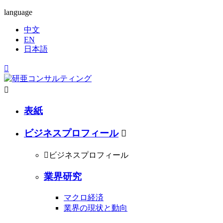
language
中文
EN
日本語


表紙
ビジネスプロフィール


ビジネスプロフィール
業界研究
マクロ経済
業界の現状と動向