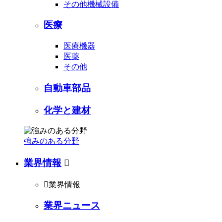
その他機械設備
医療
医療機器
医薬
その他
自動車部品
化学と建材
強みのある分野
業界情報


業界情報
業界ニュース