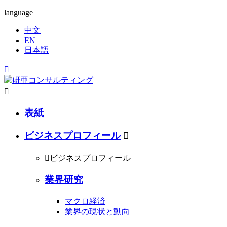
language
中文
EN
日本語


表紙
ビジネスプロフィール


ビジネスプロフィール
業界研究
マクロ経済
業界の現状と動向