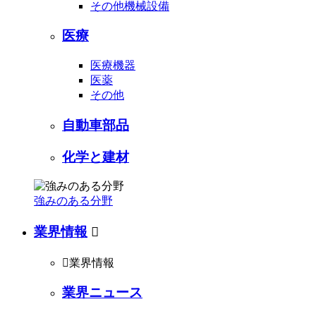
その他機械設備
医療
医療機器
医薬
その他
自動車部品
化学と建材
強みのある分野
業界情報


業界情報
業界ニュース