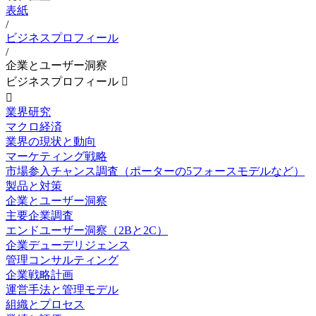
表紙
/
ビジネスプロフィール
/
企業とユーザー洞察
ビジネスプロフィール


業界研究
マクロ経済
業界の現状と動向
マーケティング戦略
市場参入チャンス調査（ポーターの5フォースモデルなど）
製品と対策
企業とユーザー洞察
主要企業調査
エンドユーザー洞察（2Bと2C）
企業デューデリジェンス
管理コンサルティング
企業戦略計画
運営手法と管理モデル
組織とプロセス