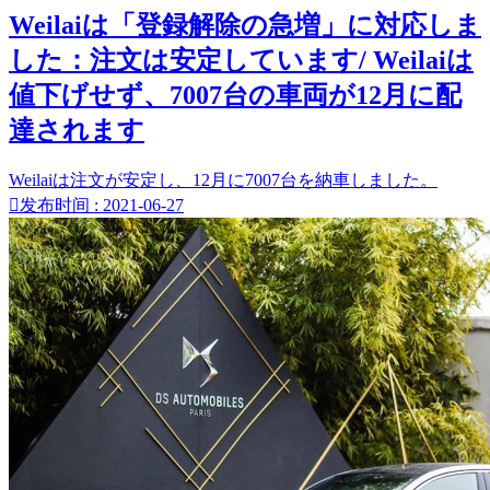
Weilaiは「登録解除の急増」に対応しま
した：注文は安定しています/ Weilaiは
値下げせず、7007台の車両が12月に配
達されます
Weilaiは注文が安定し、12月に7007台を納車しました。

发布时间 : 2021-06-27