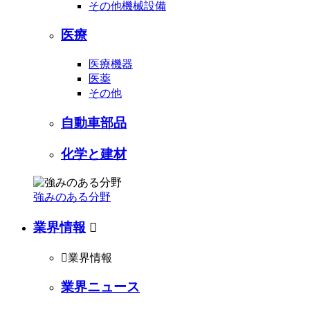
その他機械設備
医療
医療機器
医薬
その他
自動車部品
化学と建材
強みのある分野
業界情報


業界情報
業界ニュース