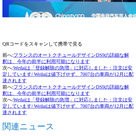
QRコードをスキャンして携帯で見る
前へ
:
フランスのオートクチュールデザインDS9の詳細な解
釈は、今年の前半に利用可能になります
次へ
:
Weilaiは「登録解除の急増」に対応しました：注文は安
定しています/ Weilaiは値下げせず、7007台の車両が12月に配
達されます
前へ
:
フランスのオートクチュールデザインDS9の詳細な解
釈は、今年の前半に利用可能になります
次へ
:
Weilaiは「登録解除の急増」に対応しました：注文は安
定しています/ Weilaiは値下げせず、7007台の車両が12月に配
達されます
関連ニュース