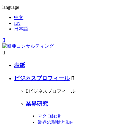
language
中文
EN
日本語


表紙
ビジネスプロフィール


ビジネスプロフィール
業界研究
マクロ経済
業界の現状と動向