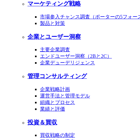
マーケティング戦略
市場参入チャンス調査（ポーターの5フォー
製品と対策
企業とユーザー洞察
主要企業調査
エンドユーザー洞察（2Bと2C）
企業デューデリジェンス
管理コンサルティング
企業戦略計画
運営手法と管理モデル
組織とプロセス
業績と評価
投資＆買収
買収戦略の制定