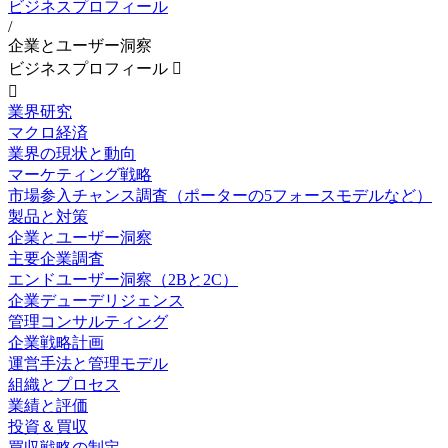
ビジネスプロフィール
/
企業とユーザー洞察
ビジネスプロフィール


業界研究
マクロ経済
業界の現状と動向
マーケティング戦略
市場参入チャンス調査（ポーターの5フォースモデルなど）
製品と対策
企業とユーザー洞察
主要企業調査
エンドユーザー洞察（2Bと2C）
企業デューデリジェンス
管理コンサルティング
企業戦略計画
運営手法と管理モデル
組織とプロセス
業績と評価
投資＆買収
買収戦略の制定