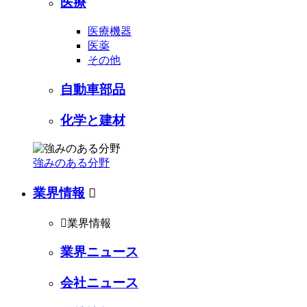
医療
医療機器
医薬
その他
自動車部品
化学と建材
強みのある分野
業界情報


業界情報
業界ニュース
会社ニュース