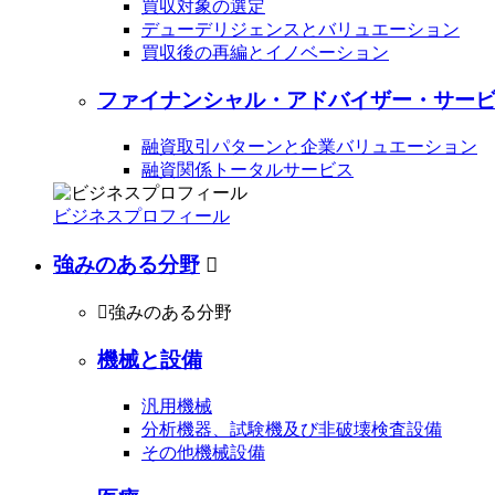
買収対象の選定
デューデリジェンスとバリュエーション
買収後の再編とイノベーション
ファイナンシャル・アドバイザー・サービ
融資取引パターンと企業バリュエーション
融資関係トータルサービス
ビジネスプロフィール
強みのある分野


強みのある分野
機械と設備
汎用機械
分析機器、試験機及び非破壊検査設備
その他機械設備