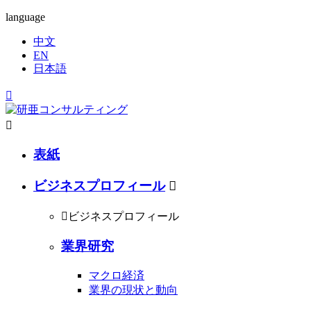
language
中文
EN
日本語


表紙
ビジネスプロフィール


ビジネスプロフィール
業界研究
マクロ経済
業界の現状と動向