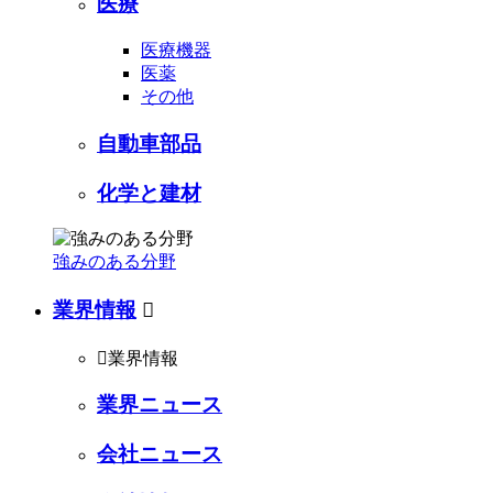
医療
医療機器
医薬
その他
自動車部品
化学と建材
強みのある分野
業界情報


業界情報
業界ニュース
会社ニュース