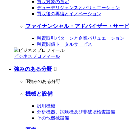
買収対象の選定
デューデリジェンスとバリュエーション
買収後の再編とイノベーション
ファイナンシャル・アドバイザー・サービ
融資取引パターンと企業バリュエーション
融資関係トータルサービス
ビジネスプロフィール
強みのある分野


強みのある分野
機械と設備
汎用機械
分析機器、試験機及び非破壊検査設備
その他機械設備