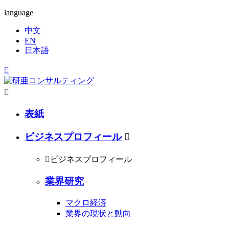
language
中文
EN
日本語


表紙
ビジネスプロフィール


ビジネスプロフィール
業界研究
マクロ経済
業界の現状と動向