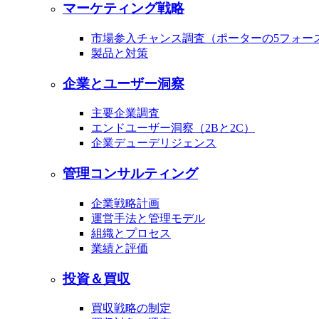
マーケティング戦略
市場参入チャンス調査（ポーターの5フォー
製品と対策
企業とユーザー洞察
主要企業調査
エンドユーザー洞察（2Bと2C）
企業デューデリジェンス
管理コンサルティング
企業戦略計画
運営手法と管理モデル
組織とプロセス
業績と評価
投資＆買収
買収戦略の制定