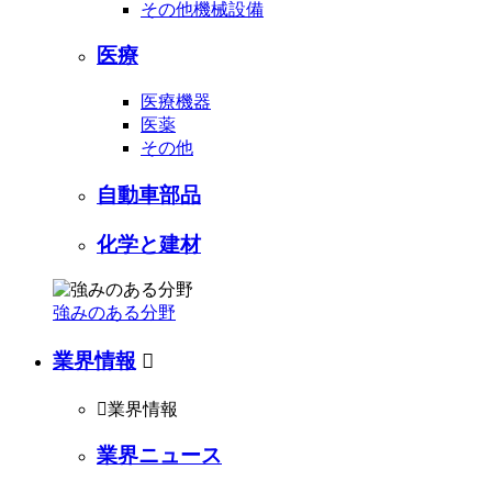
その他機械設備
医療
医療機器
医薬
その他
自動車部品
化学と建材
強みのある分野
業界情報


業界情報
業界ニュース