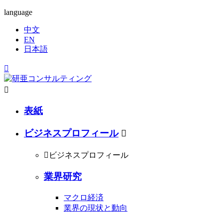
language
中文
EN
日本語


表紙
ビジネスプロフィール


ビジネスプロフィール
業界研究
マクロ経済
業界の現状と動向